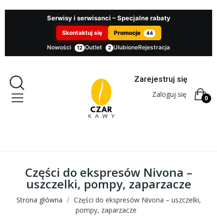
Serwisy i serwisanci – Specjalne rabaty
Skontaktuj się
Promocje
44
Nowości
Outlet
Ulubione
Rejestracja
12
2
Zarejestruj się
Zaloguj się
0
Części do ekspresów Nivona –
uszczelki, pompy, zaparzacze
Strona główna
Części do ekspresów Nivona – uszczelki,
pompy, zaparzacze